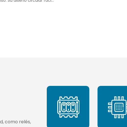
so. Su diseño circular faci...
ad, como relés,