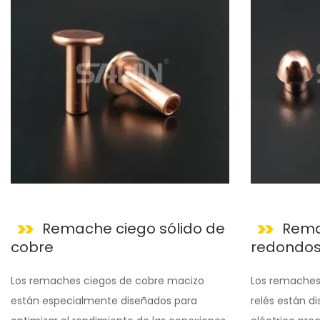
Remache ciego sólido de
Rema
cobre
redondos
Los remaches ciegos de cobre macizo
Los remaches
están especialmente diseñados para
relés están d