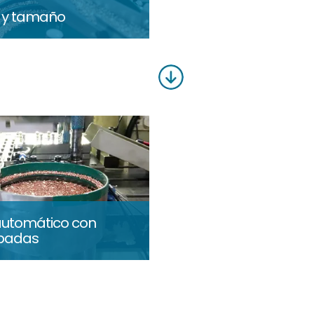
o y tamaño
utomático con
mpadas