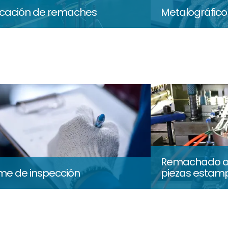
icación de remaches
Metalográfic
Remachado a
rme de inspección
piezas esta