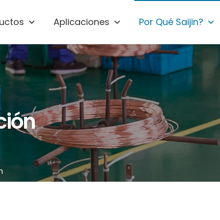
uctos
Aplicaciones
Por Qué Saijin?
ción
n