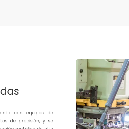
adas
uenta con equipos de
as de precisión, y se
pación metálica de alta