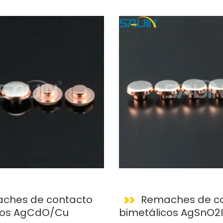
ches de contacto
Remaches de c
cos AgCdO/Cu
bimetálicos AgSnO2