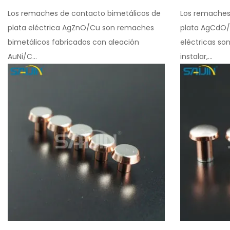
Los remaches de contacto bimetálicos de
Los remaches
plata eléctrica AgZnO/Cu son remaches
plata AgCdO/
bimetálicos fabricados con aleación
eléctricas so
AuNi/C...
instalar,...