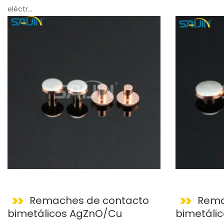
eléctr...
Remaches de contacto
Rema
bimetálicos AgZnO/Cu
bimetáli