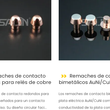
ches de contacto
Remaches de c
 para relés de cobre
bimetálicos AuNi/Cu
 de contacto redondos para
Los remaches de contacto bi
iseñados para un contacto
plata eléctrica AuNi/CuNi com
so. Su diseño circular faci...
conductividad de la plata con l