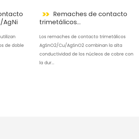
ontacto
Remaches de contacto
u/AgNi
trimetálicos
AgSnO2/Cu/AgSnO2
utilizan
Los remaches de contacto trimetálicos
s de doble
AgSnO2/Cu/AgSnO2 combinan la alta
conductividad de los núcleos de cobre con
la dur...