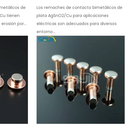
metálicos de
Los remaches de contacto bimetálicos de
/Cu tienen
plata AgSnO2/Cu para aplicaciones
erosión por...
eléctricas son adecuados para diversos
entorno...