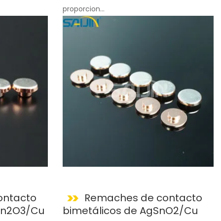
proporcion...
ontacto
Remaches de contacto
In2O3/Cu
bimetálicos de AgSnO2/Cu