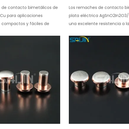
 de contacto bimetálicos de
Los remaches de contacto bi
Cu para aplicaciones
plata eléctrica AgSnO2In2O3
n compactos y fáciles de
una excelente resistencia a la 