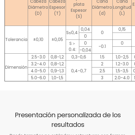
Cabeza
Cabeza
Caña
Caña
plata
E
Diámetro
Espesor
Diámetro
Longitud
Espesor
(D)
(T)
(d)
(L)
(S)
0,04
0,15
S≤0,4:
0
0
Tolerancia
±0,10
±0,05
0
0
S＞
-0.1
0.4:
-0,04
2.5-3.0
0,8-1,2
0,3-0,6
1.5
1,0-2,5
3.2-4.0
0,8-1,2
2
1.2-3.0
Dimensión
4.0-5.0
0,9-1,3
0,4-0,7
2.5
1,5-3,5
5.0-6.0
1,0-1,5
3
2.0-4.0
Presentación personalizada de los
resultados